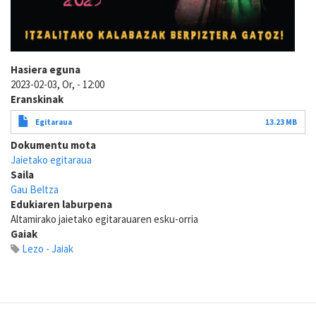
Hasiera eguna
2023-02-03, Or, - 12:00
Eranskinak
Egitaraua
13.23 MB
Dokumentu mota
Jaietako egitaraua
Saila
Gau Beltza
Edukiaren laburpena
Altamirako jaietako egitarauaren esku-orria
Gaiak
Lezo - Jaiak