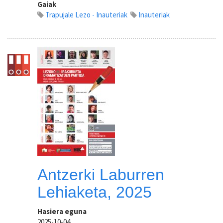
Gaiak
Trapujale Lezo - Inauteriak
Inauteriak
Antzerki Laburren
Lehiaketa, 2025
Hasiera eguna
2025-10-04