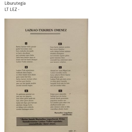
Liburutegia
LT LEZ -