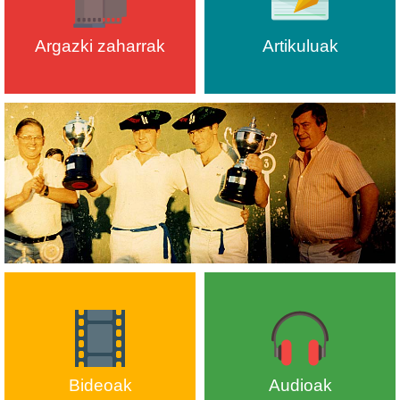
Argazki zaharrak
Artikuluak
Bideoak
Audioak