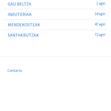
GAU BELTZA
1 agiri
INAUTERIAK
34 agiri
MENDEKOSTEAK
47 agiri
SANTAKRUTZAK
72 agiri
Contacto
Footer
menu