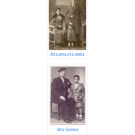
Aita,ama,eta alaba
Aita-Semea