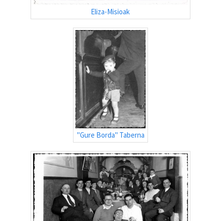
Eliza-Misioak
"Gure Borda" Taberna