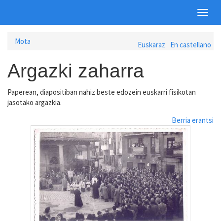
Toggl
navig
Pasar
Mota
Euskaraz
En castellano
al
contenido
Argazki zaharra
principal
Paperean, diapositiban nahiz beste edozein euskarri fisikotan
jasotako argazkia.
Berria erantsi