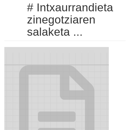
# Intxaurrandieta
zinegotziaren
salaketa ...