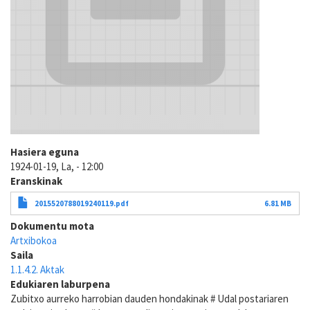
Hasiera eguna
1924-01-19, La, - 12:00
Eranskinak
2015520788019240119.pdf
6.81 MB
Dokumentu mota
Artxibokoa
Saila
1.1.4.2. Aktak
Edukiaren laburpena
Zubitxo aurreko harrobian dauden hondakinak # Udal postariaren