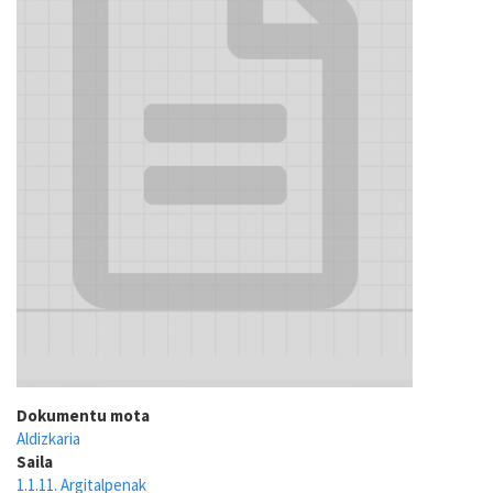
Dokumentu mota
Aldizkaria
Saila
1.1.11. Argitalpenak