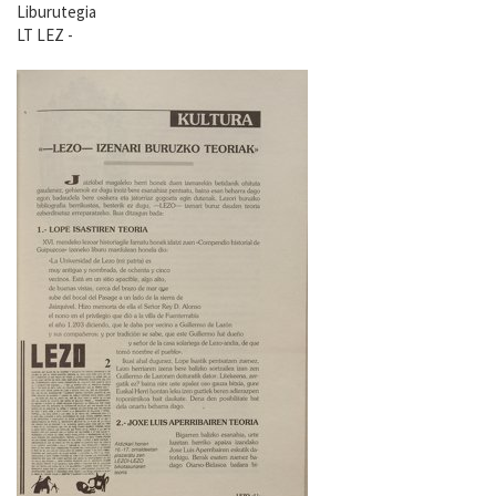
Liburutegia
LT LEZ -