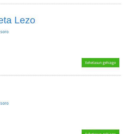
 eta Lezo
tsoro
Xehetasun gehiago
Joan Iñazio
tsoro