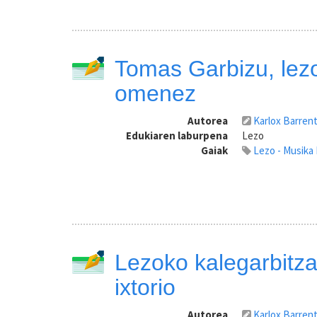
Tomas Garbizu, lez
omenez
Autorea
Karlox Barren
Edukiaren laburpena
Lezo
Gaiak
Lezo - Musika
Lezoko kalegarbitza
ixtorio
Autorea
Karlox Barren