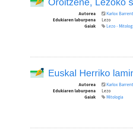
Oroitzene, Lezoko 
Autorea
Karlox Barren
Edukiaren laburpena
Lezo
Gaiak
Lezo - Mitolog
Euskal Herriko lami
Autorea
Karlox Barren
Edukiaren laburpena
Lezo
Gaiak
Mitologia