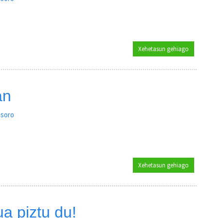
Xehetasun gehiago
Lezoko kale
an
tsoro
Xehetasun gehiago
Ternuako iz
a piztu du!