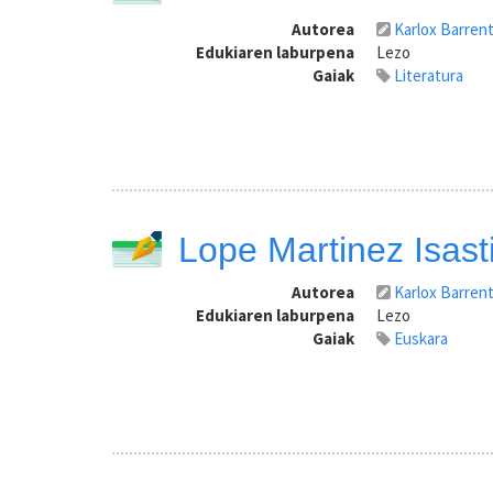
Autorea
Karlox Barren
Edukiaren laburpena
Lezo
Gaiak
Literatura
Lope Martinez Isasti
Autorea
Karlox Barren
Edukiaren laburpena
Lezo
Gaiak
Euskara
Pagination