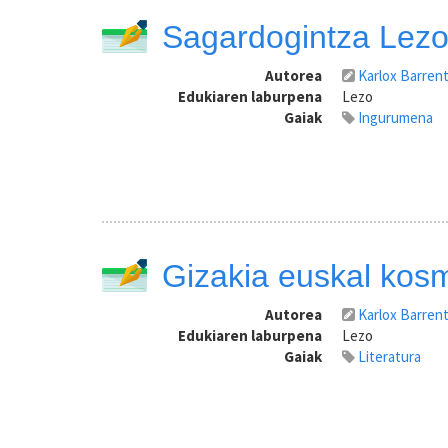
Sagardogintza Lez
Autorea
Karlox Barren
Edukiaren laburpena
Lezo
Gaiak
Ingurumena
Gizakia euskal kos
Autorea
Karlox Barren
Edukiaren laburpena
Lezo
Gaiak
Literatura