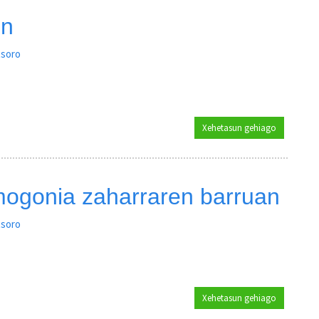
on
tsoro
Xehetasun gehiago
Sagardogin
mogonia zaharraren barruan
tsoro
Xehetasun gehiago
Gizakia eu