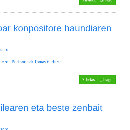
Xehetasun gehiago
Bale gorria
oar konpositore haundiaren
tsoro
 Lezo - Pertsonaiak Tomas Garbizu
Xehetasun gehiago
Tomas Garb
ilearen eta beste zenbait
tsoro