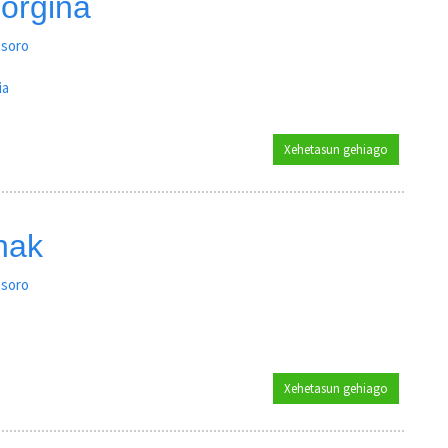
sorgina
tsoro
ia
Xehetasun gehiago
Oroitzene, 
nak
tsoro
Xehetasun gehiago
Euskal Herr