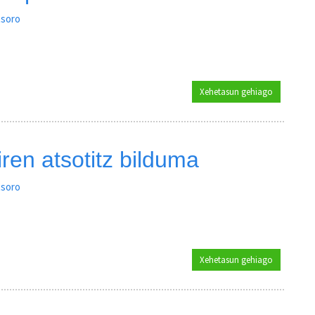
tsoro
Xehetasun gehiago
Allerruko a
ren atsotitz bilduma
tsoro
Xehetasun gehiago
Lope Martin