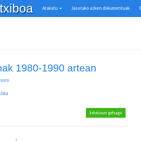
txiboa
Arakatu
Jasotako azken dokumentuak
nak 1980-1990 artean
tsoro
tika
Xehetasun gehiago
Lezoko haur