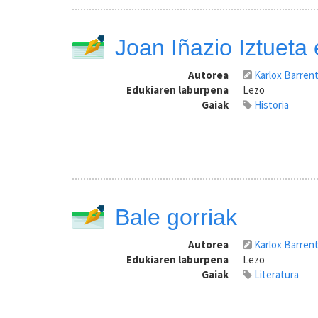
Joan Iñazio Iztueta
Autorea
Karlox Barren
Edukiaren laburpena
Lezo
Gaiak
Historia
Bale gorriak
Autorea
Karlox Barren
Edukiaren laburpena
Lezo
Gaiak
Literatura