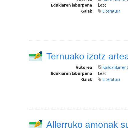
Edukiaren laburpena
Lezo
Gaiak
Literatura
Ternuako izotz arte
Autorea
Karlox Barren
Edukiaren laburpena
Lezo
Gaiak
Literatura
Allerruko amonak su