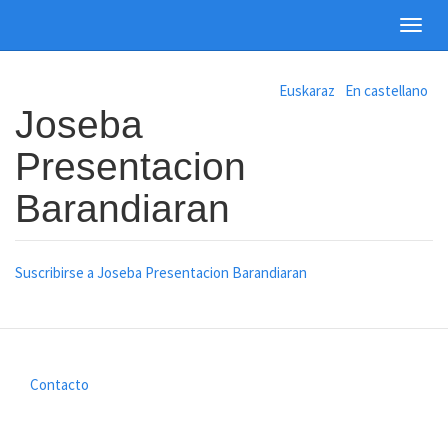
Toggl
navig
Pasar
Euskaraz
En castellano
al
Joseba
contenido
principal
Presentacion
Barandiaran
Suscribirse a Joseba Presentacion Barandiaran
Contacto
Footer
menu