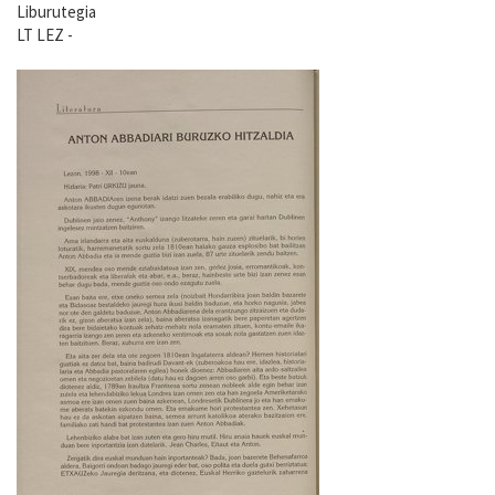
Liburutegia
LT LEZ -