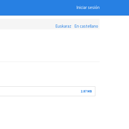
Iniciar sesión
Euskaraz
En castellano
2.87 MB