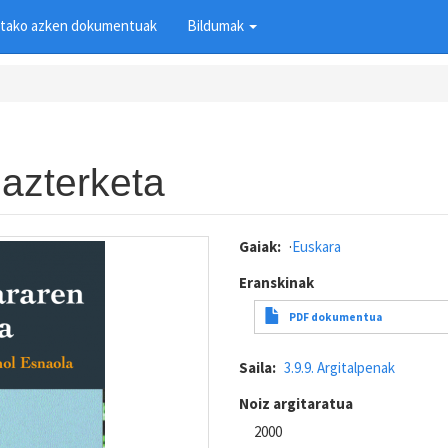
tako azken dokumentuak
Bildumak
azterketa
Gaiak
Euskara
Eranskinak
PDF dokumentua
Saila
3.9.9. Argitalpenak
Noiz argitaratua
2000