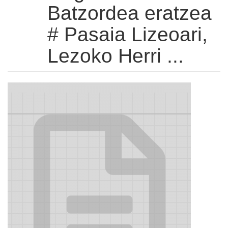
Batzordea eratzea
# Pasaia Lizeoari,
Lezoko Herri ...