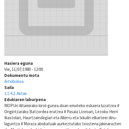
Hasiera eguna
Vie, 11/07/1980 - 12:00
Dokumentu mota
Artxibokoa
Saila
1.1.4.2. Aktak
Edukiaren laburpena
MOPUri Altamirako kirol-gunea doan emateko eskaera luzatzea #
Ongintzarako Batzordea eratzea # Pasaia Lizeoari, Lezoko Herri
Ikastolari, Haurtzaindegiari eta Allerru eta Ixkulin elkarteei diru-
laguntza # Moraza abokatuak aurkeztutako txostena jakinarazten