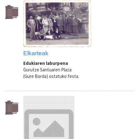
Elkarteak
Edukiaren laburpena
Gurutze Santuaren Plaza:
(Gure Borda) ostatuko festa.