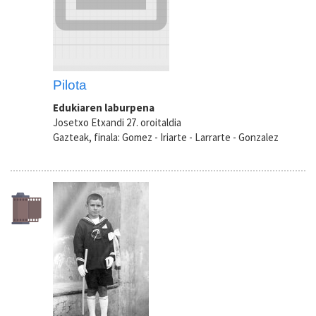
Pilota
Edukiaren laburpena
Josetxo Etxandi 27. oroitaldia
Gazteak, finala: Gomez - Iriarte - Larrarte - Gonzalez