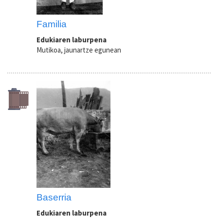
Familia
Edukiaren laburpena
Mutikoa, jaunartze egunean
Baserria
Edukiaren laburpena