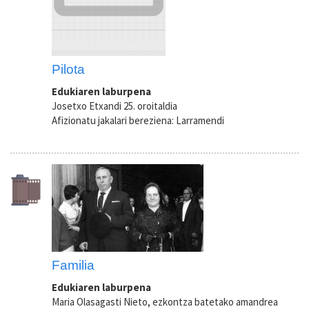
Pilota
Edukiaren laburpena
Josetxo Etxandi 25. oroitaldia
Afizionatu jakalari bereziena: Larramendi
Familia
Edukiaren laburpena
Maria Olasagasti Nieto, ezkontza batetako amandrea