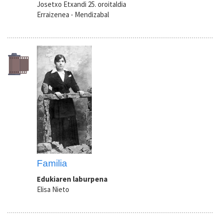
Josetxo Etxandi 25. oroitaldia
Erraizenea - Mendizabal
Familia
Edukiaren laburpena
Elisa Nieto