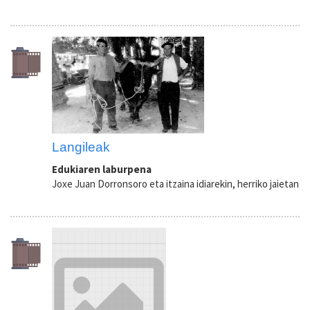
Langileak
Edukiaren laburpena
Joxe Juan Dorronsoro eta itzaina idiarekin, herriko jaietan