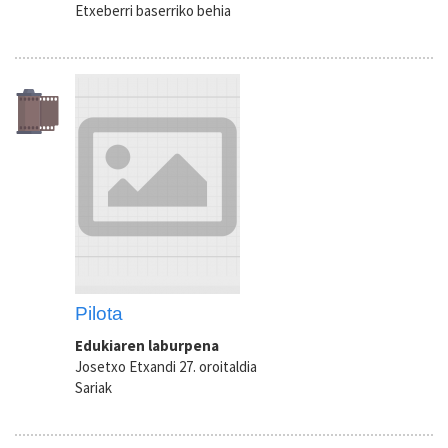
Etxeberri baserriko behia
Pilota
Edukiaren laburpena
Josetxo Etxandi 27. oroitaldia
Sariak