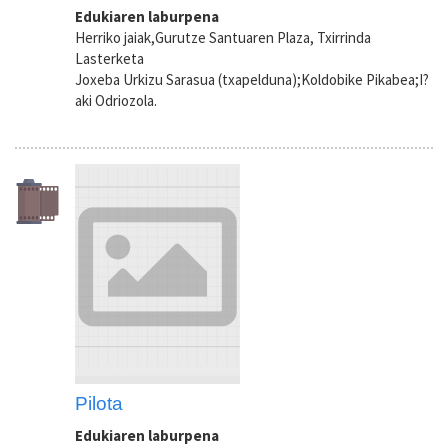
Edukiaren laburpena
Herriko jaiak,Gurutze Santuaren Plaza, Txirrinda
Lasterketa
Joxeba Urkizu Sarasua (txapelduna);Koldobike Pikabea;I?
aki Odriozola.
Pilota
Edukiaren laburpena