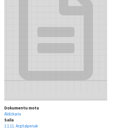
Dokumentu mota
Aldizkaria
Saila
1.1.11. Argitalpenak