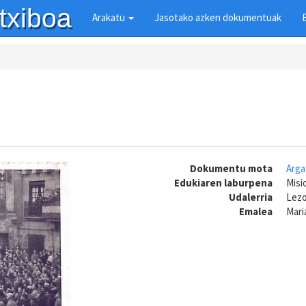
txiboa
Arakatu
Jasotako azken dokumentuak
Dokumentu mota
Arga
Edukiaren laburpena
Misi
Udalerria
Lez
Emalea
Mari