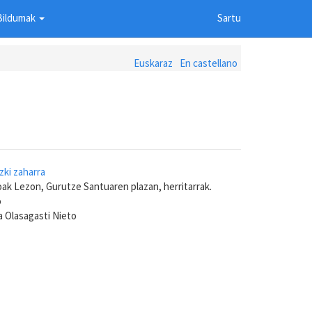
Bildumak
Sartu
Euskaraz
En castellano
zki zaharra
oak Lezon, Gurutze Santuaren plazan, herritarrak.
o
a Olasagasti Nieto