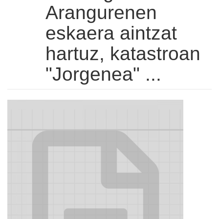
Arangurenen
eskaera aintzat
hartuz, katastroan
"Jorgenea" ...