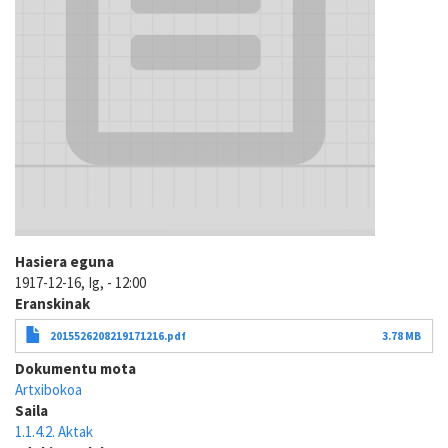
Hasiera eguna
1917-12-16, Ig, - 12:00
Eranskinak
2015526208219171216.pdf
3.78 MB
Dokumentu mota
Artxibokoa
Saila
1.1.4.2. Aktak