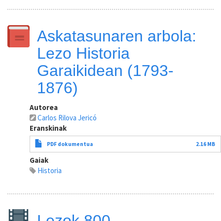
Askatasunaren arbola:
Lezo Historia
Garaikidean (1793-
1876)
Autorea
Carlos Rilova Jericó
Eranskinak
PDF dokumentua
2.16 MB
Gaiak
Historia
Lezok 800