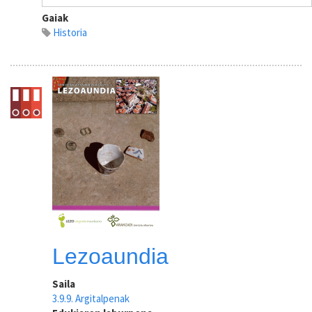
Gaiak
Historia
Lezoaundia
Saila
3.9.9. Argitalpenak