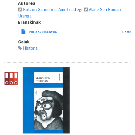
Autorea
Gotzon Garmendia Amutxastegi
Alaitz San Roman
Uranga
Eranskinak
PDF dokumentua
3.7 MB
Gaiak
Historia