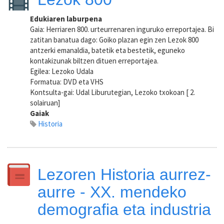
Edukiaren laburpena
Gaia: Herriaren 800. urteurrenaren inguruko erreportajea. Bi
zatitan banatua dago: Goiko plazan egin zen Lezok 800
antzerki emanaldia, batetik eta bestetik, eguneko
kontakizunak biltzen dituen erreportajea.
Egilea: Lezoko Udala
Formatua: DVD eta VHS
Kontsulta-gai: Udal Liburutegian, Lezoko txokoan [ 2.
solairuan]
Gaiak
Historia
Lezoren Historia aurrez-
aurre - XX. mendeko
demografia eta industria