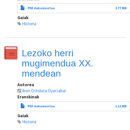
PDF dokumentua
2.77 MB
Gaiak
Historia
Lezoko herri
mugimendua XX.
mendean
Autorea
Ibon Ostolaza Oyarzabal
Eranskinak
PDF dokumentua
1.11 MB
Gaiak
Historia