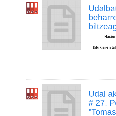
Udalbat
beharre
biltzeag
Hasie
Edukiaren l
Udal ak
# 27. P
"Tomas 