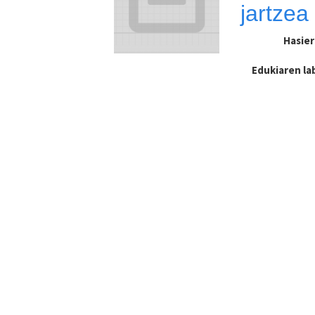
jartzea
Hasie
Edukiaren l