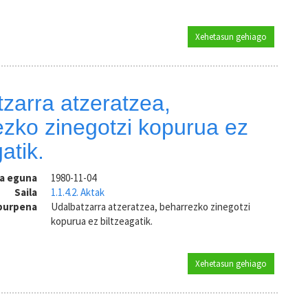
Xehetasun gehiago
1980 urtek
zarra atzeratzea,
zko zinegotzi kopurua ez
atik.
ra eguna
1980-11-04
Saila
1.1.4.2. Aktak
aburpena
Udalbatzarra atzeratzea, beharrezko zinegotzi
kopurua ez biltzeagatik.
Xehetasun gehiago
Udalbatzarr