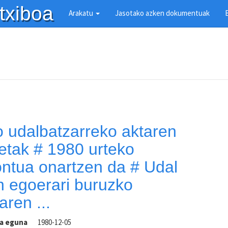
txiboa
Arakatu
Jasotako azken dokumentuak
 udalbatzarreko aktaren
etak # 1980 urteko
ontua onartzen da # Udal
n egoerari buruzko
aren ...
ra eguna
1980-12-05