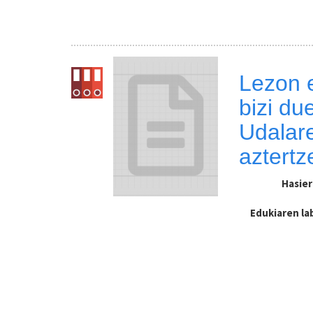
Lezon 
bizi du
Udalar
aztertz
Hasie
Edukiaren l