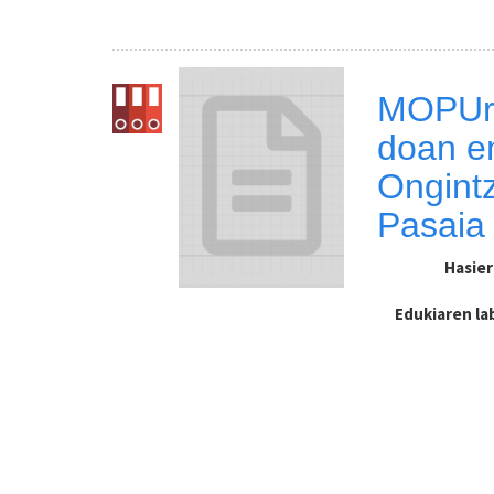
MOPUri
doan e
Ongint
Pasaia 
Hasie
Edukiaren l