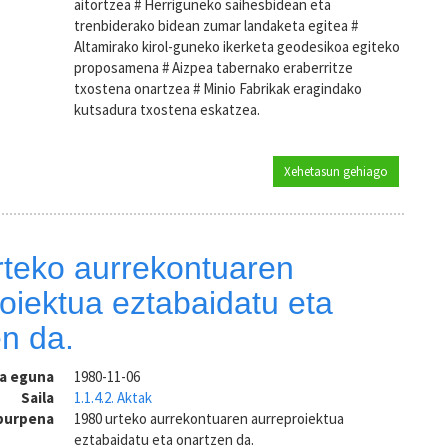
aitortzea # Herriguneko saihesbidean eta
trenbiderako bidean zumar landaketa egitea #
Altamirako kirol-guneko ikerketa geodesikoa egiteko
proposamena # Aizpea tabernako eraberritze
txostena onartzea # Minio Fabrikak eragindako
kutsadura txostena eskatzea.
Xehetasun gehiago
MOPUri Alt
rteko aurrekontuaren
oiektua eztabaidatu eta
n da.
ra eguna
1980-11-06
Saila
1.1.4.2. Aktak
aburpena
1980 urteko aurrekontuaren aurreproiektua
eztabaidatu eta onartzen da.