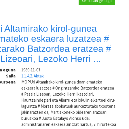
Xehetasun gehiago
Lezon eusk
 Altamirako kirol-gunea
mateko eskaera luzatzea #
zarako Batzordea eratzea #
Lizeoari, Lezoko Herri ...
ra eguna
1980-11-07
Saila
1.1.4.2. Aktak
aburpena
MOPUri Altamirako kirol-gunea doan emateko
eskaera luzatzea # Ongintzarako Batzordea eratzea
# Pasaia Lizeoari, Lezoko Herri Ikastolari,
Haurtzaindegiari eta Allerru eta Ixkulin elkarteei diru-
laguntza # Moraza abokatuak aurkeztutako txostena
jakinarazten da, Martizkoneko bidearen arazoari
buruzkoa # Justo Estalayo Alonso udal
administrariaren eskaera aintzat hartuz, 7. hirurtekoa