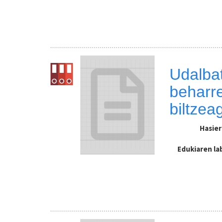
Udalbat
beharre
biltzeag
Hasie
Edukiaren l