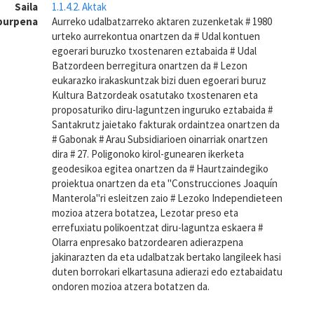
Saila
1.1.4.2. Aktak
aburpena
Aurreko udalbatzarreko aktaren zuzenketak # 1980
urteko aurrekontua onartzen da # Udal kontuen
egoerari buruzko txostenaren eztabaida # Udal
Batzordeen berregitura onartzen da # Lezon
eukarazko irakaskuntzak bizi duen egoerari buruz
Kultura Batzordeak osatutako txostenaren eta
proposaturiko diru-laguntzen inguruko eztabaida #
Santakrutz jaietako fakturak ordaintzea onartzen da
# Gabonak # Arau Subsidiarioen oinarriak onartzen
dira # 27. Poligonoko kirol-gunearen ikerketa
geodesikoa egitea onartzen da # Haurtzaindegiko
proiektua onartzen da eta "Construcciones Joaquín
Manterola"ri esleitzen zaio # Lezoko Independieteen
mozioa atzera botatzea, Lezotar preso eta
errefuxiatu polikoentzat diru-laguntza eskaera #
Olarra enpresako batzordearen adierazpena
jakinarazten da eta udalbatzak bertako langileek hasi
duten borrokari elkartasuna adierazi edo eztabaidatu
ondoren mozioa atzera botatzen da.