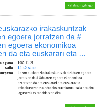
Xehetasun gehiago
Aurreko ud
euskarazko irakaskuntzak
en egoera jorratzen da #
en egoera ekonomikoa
en da eta euskarari eta ...
ra eguna
1980-11-21
Saila
1.1.4.2. Aktak
aburpena
Lezon euskarazko irakaskuntzak bizi duen egoera
jorratzen da # Udalaren egoera ekonomikoa
aztertzen da eta euskarari eta euskarazko
irakaskuntzari zuzedutako aurrekontu-saila eta diru-
laguntzak eztabaidatzen dira.