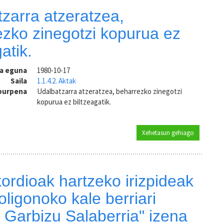
zarra atzeratzea,
zko zinegotzi kopurua ez
atik.
ra eguna
1980-10-17
Saila
1.1.4.2. Aktak
aburpena
Udalbatzarra atzeratzea, beharrezko zinegotzi
kopurua ez biltzeagatik.
Xehetasun gehiago
Udalbatzarr
ordioak hartzeko irizpideak
oligonoko kale berriari
Garbizu Salaberria" izena