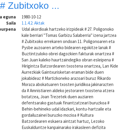
 # Zubitxoko ...
ra eguna
1980-10-12
Saila
1.1.4.2. Aktak
aburpena
Udal akordioak hartzeko irizpideak # 27. Poligonoko
kale berriari "Tomas Garbizu Salaberria" izena jartzea
# Zubitxoko errekaren ondoan 11. Poligonoaren eta
Pysbe auzoaren arteko bidearen egokitze lanak #
Buztintzuloko obrei dagozkien fakturak onartzea #
San Juan kaleko haurtzaindegiko obran esleipena #
Hirigintza Batzordearen txostena onartzea, Lan Kide
Aurrezkiak Gaintxurisketan eraman bide duen
jokabideaz # Martizkoneko arazoari buruz Rikardo
Moraza abokatuaren txosten juridikoa jakinarazten
da # Amnistiaren aldeko jestoraren txostena atzera
botatzea, Joan Trezetek duen auziaren
defentsarako gastuak finantzatzeari buruzkoa #
Behin-behineko udal idazkari, kontu-hartzaile eta
gordailuzainei buruzko mozioa # Kultura
Batzordearen eskaera aintzat hartuz, Lezoko
Euskalduntze kanpainarako irakasleen defizita