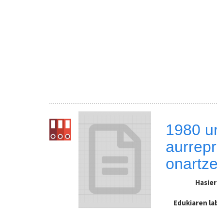
1980 u
aurrepr
onartze
Hasie
Edukiaren l