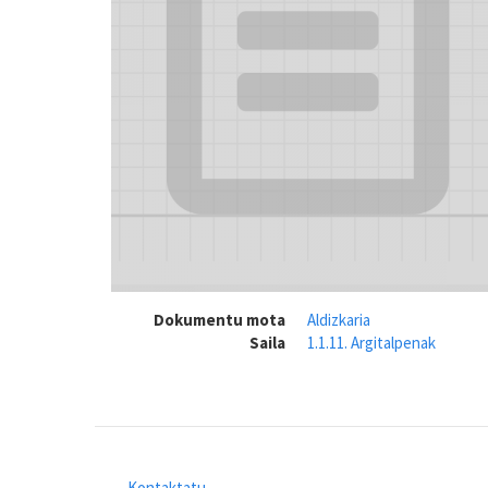
Dokumentu mota
Aldizkaria
Saila
1.1.11. Argitalpenak
Kontaktatu