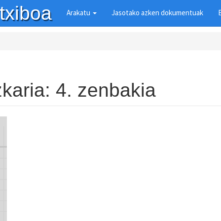
txiboa
Arakatu
Jasotako azken dokumentuak
karia: 4. zenbakia