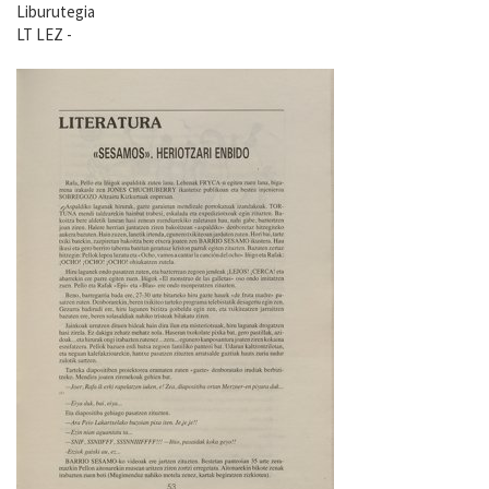
Liburutegia
LT LEZ -