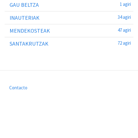
GAU BELTZA
1 agiri
INAUTERIAK
34 agiri
MENDEKOSTEAK
47 agiri
SANTAKRUTZAK
72 agiri
Contacto
Footer
menu