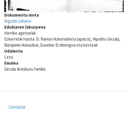
Dokumentu mota
Argazki zaharra
Edukiaren laburpena
Herriko agintariak.
Ezkerretik hasita: D. Ramon Azkonobieta (apaiza), Hipolito Gezala,
Benjamin Askasibar, Euxebio Erzibengoa eta besteak
Udalerria
Lezo
Emalea
Gezala Aranburu familia
Contacto
Footer
menu