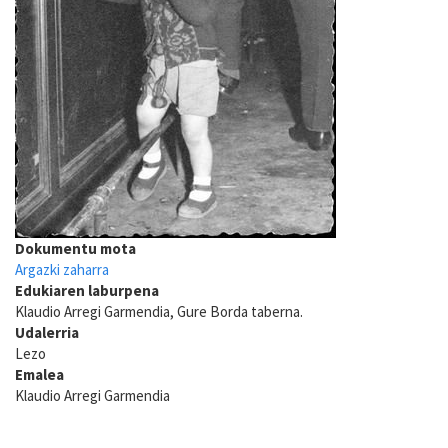
Dokumentu mota
Argazki zaharra
Edukiaren laburpena
Klaudio Arregi Garmendia, Gure Borda taberna.
Udalerria
Lezo
Emalea
Klaudio Arregi Garmendia