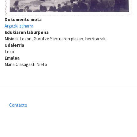
Dokumentu mota
Argazki zaharra
Edukiaren laburpena
Misioak Lezon, Gurutze Santuaren plazan, herritarrak.
Udalerria
Lezo
Emalea
Maria Olasagasti Nieto
Contacto
Footer
menu