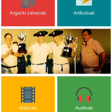
Argazki zaharrak
Artikuluak
Bideoak
Audioak